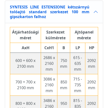
SYNTESIS LINE ESTENSIONE kétszárnyú
tolóajtó standard szerkezet 100 mm
gipszkarton falhoz
Átjárhatósági
Szerkezet
Ajtópanel
méret
külmérete
mérete
AxH
CxH1
B
LP
HP
2686 x
615 -
600 + 600 x
750
2092
2160
635
2100 mm
mm
mm
mm
mm
3086 x
715 -
700 + 700 x
850
2092
2160
735
2100 mm
mm
mm
mm
mm
3486 x
815 -
800 + 800 x
950
2092
2160
835