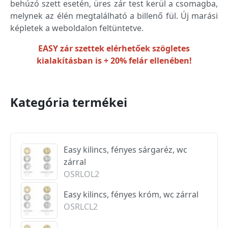
behúzó szett esetén, üres zár test kerül a csomagba,
melynek az élén megtalálható a billenő fül. Új marási
képletek a weboldalon feltüntetve.
EASY zár szettek elérhetőek szögletes
kialakításban is + 20% felár ellenében!
Kategória termékei
Easy kilincs, fényes sárgaréz, wc
zárral
OSRLOL2
Easy kilincs, fényes króm, wc zárral
OSRLCL2