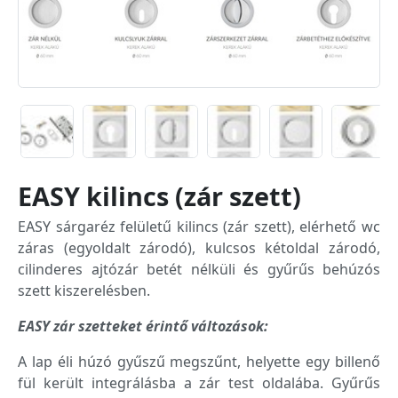
EASY kilincs (zár szett)
EASY sárgaréz felületű kilincs (zár szett), elérhető wc
záras (egyoldalt zárodó), kulcsos kétoldal zárodó,
cilinderes ajtózár betét nélküli és gyűrűs behúzós
szett kiszerelésben.
EASY zár szetteket érintő változások:
A lap éli húzó gyűszű megszűnt, helyette egy billenő
fül került integrálásba a zár test oldalába. Gyűrűs