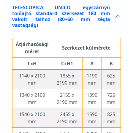
TELESCOPICA UNICO, egyszárnyú
tolóajtó standard szerkezet 180 mm
vakolt falhoz (80+60 mm tégla
vastagság)
Átjárhatósági
Szerkezet külmérete
méret
LxH
CxH1
A
B
1140 x 2100
1855 x
1190
625
mm
2190 mm
mm
mm
1340 x 2100
2155 x
1390
725
mm
2190 mm
mm
mm
1540 x 2100
2455 x
1590
825
mm
2190 mm
mm
mm