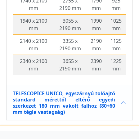
1740 x 2100
2755 x
1790
925
mm
2190 mm
mm
mm
1940 x 2100
3055 x
1990
1025
mm
2190 mm
mm
mm
2140 x 2100
3355 x
2190
1125
mm
2190 mm
mm
mm
2340 x 2100
3655 x
2390
1225
mm
2190 mm
mm
mm
TELESCOPICE UNICO, egyszárnyú tolóajtó
standard mérettől eltérő egyedi
szerkezet 180 mm vakolt falhoz (80+60
mm tégla vastagság)