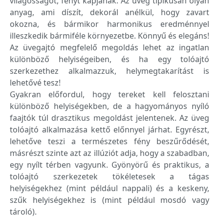
világosságot, fényt kapjanak. Az üveg tipikusan olyan
anyag, ami díszít, dekorál anélkül, hogy zavart
okozna, és bármikor harmonikus eredménnyel
illeszkedik bármiféle környezetbe. Könnyű és elegáns!
Az üvegajtó megfelelő megoldás lehet az ingatlan
különböző helyiségeiben, és ha egy tolóajtó
szerkezethez alkalmazzuk, helymegtakarítást is
lehetővé tesz!
Gyakran előfordul, hogy tereket kell felosztani
különböző helyiségekben, de a hagyományos nyíló
faajtók túl drasztikus megoldást jelentenek. Az üveg
tolóajtó alkalmazása kettő előnnyel járhat. Egyrészt,
lehetőve teszi a természetes fény beszűrődését,
másrészt szinte azt az illúziót adja, hogy a szabadban,
egy nyílt térben vagyunk. Gyönyörű és praktikus, a
tolóajtó szerkezetek tökéletesek a tágas
helyiségekhez (mint például nappali) és a keskeny,
szűk helyiségekhez is (mint például mosdó vagy
tároló).