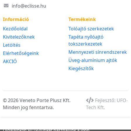
info@eclisse.hu
Információ
Termékeink
Kezdőoldal
Tolóajtó szerkezetek
Kivitelezőknek
Tapéta nyílóajtó
tokszerkezetek
Letöltés
Mennyezeti sínrendszerek
Elérhetőségeink
Üveg-alumínium ajtók
AKCIÓ
Kiegészítők
© 2026 Veneto Porte Plusz Kft.
Fejlesztő:
UFO-
Minden jog fenntartva.
Tech Kft.
Oldalainkon HTTP-sütiket használunk a jobb