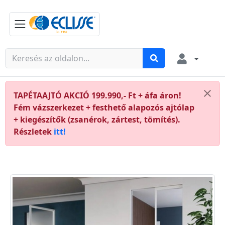
TAPÉTAAJTÓ AKCIÓ 199.990,- Ft + áfa áron!
Fém vázszerkezet + festhető alapozós ajtólap
+ kiegészítők (zsanérok, zártest, tömítés).
Részletek
itt!