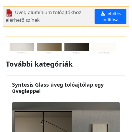
Üveg-alumínium tolóajtókhoz
letöltés
elérhető színek
indítása
További kategóriák
Syntesis Glass üveg tolóajtólap egy
üveglappal