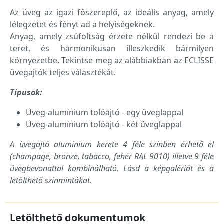
Az üveg az igazi főszereplő, az ideális anyag, amely
lélegzetet és fényt ad a helyiségeknek.
Anyag, amely zsúfoltság érzete nélkül rendezi be a
teret, és harmonikusan illeszkedik bármilyen
környezetbe. Tekintse meg az alábbiakban az ECLISSE
üvegajtók teljes választékát.
Típusok:
Üveg-alumínium tolóajtó - egy üveglappal
Üveg-alumínium tolóajtó - két üveglappal
A üvegajtó alumínium kerete 4 féle színben érhető el
(champage, bronze, tabacco, fehér RAL 9010) illetve 9 féle
üvegbevonattal kombinálható. Lásd a képgalériát és a
letölthető színmintákat.
Letölthető dokumentumok